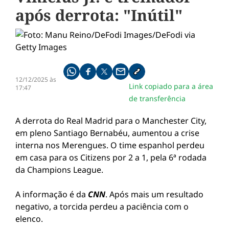
após derrota: "Inútil"
Compartilhe pelo whatsapp
Compartilhar no facebook
Compartilhar no twitter
Compartilhe pelo email
Copiar link da notícia
12/12/2025 às
Link copiado para a área
17:47
de transferência
A derrota do Real Madrid para o Manchester City,
em pleno Santiago Bernabéu, aumentou a crise
interna nos Merengues. O time espanhol perdeu
em casa para os Citizens por 2 a 1, pela 6ª rodada
da Champions League.
A informação é da
CNN
. Após mais um resultado
negativo, a torcida perdeu a paciência com o
elenco.