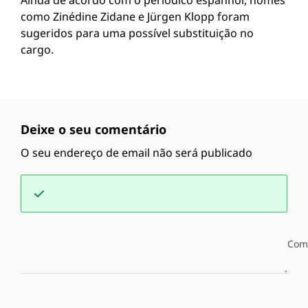
Ainda de acordo com o periódico espanhol, nomes
como Zinédine Zidane e Jürgen Klopp foram
sugeridos para uma possível substituição no
cargo.
Deixe o seu comentário
O seu endereço de email não será publicado
Com