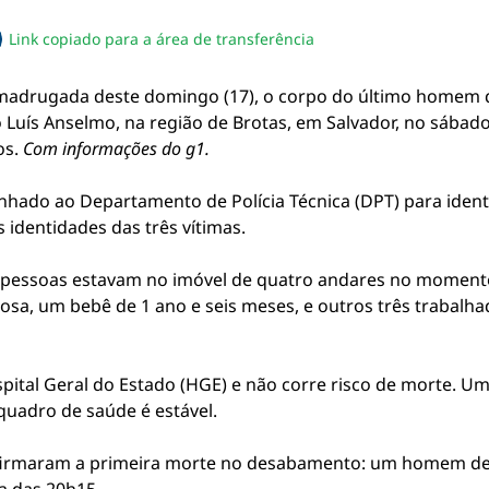
Link copiado para a área de transferência
sapp
acebook
no twitter
ilhe pelo email
piar link da notícia
 madrugada deste domingo (17), o corpo do último homem 
uís Anselmo, na região de Brotas, em Salvador, no sábado 
os.
Com informações do g1.
inhado ao Departamento de Polícia Técnica (DPT) para iden
s identidades das três vítimas.
s pessoas estavam no imóvel de quatro andares no mome
posa, um bebê de 1 ano e seis meses, e outros três traba
ital Geral do Estado (HGE) e não corre risco de morte. Uma
quadro de saúde é estável.
nfirmaram a primeira morte no desabamento: um homem de 6