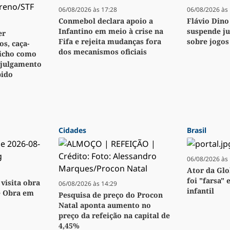
06/08/2026 às 17:28
06/08/2026 às 
Conmebol declara apoio a
Flávio Dino
Infantino em meio à crise na
suspende j
er
Fifa e rejeita mudanças fora
sobre jogos
s, caça-
dos mecanismos oficiais
bicho como
 julgamento
pido
Cidades
Brasil
06/08/2026 às 
Ator da Glo
foi "farsa" 
visita obra
06/08/2026 às 14:29
infantil
e Obra em
Pesquisa de preço do Procon
Natal aponta aumento no
preço da refeição na capital de
4,45%