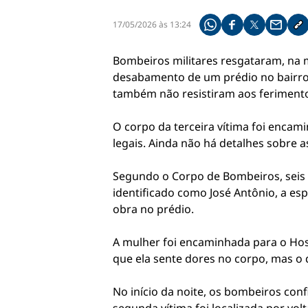
17/05/2026 às 13:24
Compartilhe pelo what
Compartilhar no f
Compartilhar 
Compart
Co
Bombeiros militares resgataram, na
desabamento de um prédio no bairro L
também não resistiram aos feriment
O corpo da terceira vítima foi encam
legais. Ainda não há detalhes sobre a
Segundo o Corpo de Bombeiros, sei
identificado como José Antônio, a es
obra no prédio.
A mulher foi encaminhada para o Hosp
que ela sente dores no corpo, mas o 
No início da noite, os bombeiros co