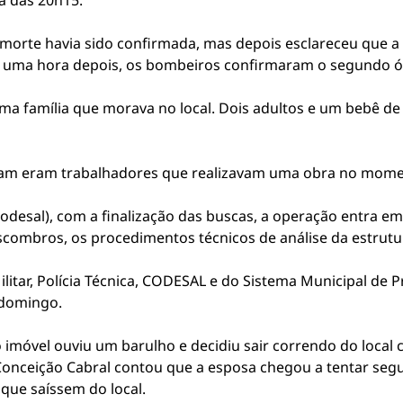
ta das 20h15.
morte havia sido confirmada, mas depois esclareceu que a
e uma hora depois, os bombeiros confirmaram o segundo ó
uma família que morava no local. Dois adultos e um bebê d
eram eram trabalhadores que realizavam uma obra no mom
Codesal), com a finalização das buscas, a operação entra e
escombros, os procedimentos técnicos de análise da estrutu
itar, Polícia Técnica, CODESAL e do Sistema Municipal de P
 domingo.
móvel ouviu um barulho e decidiu sair correndo do local c
 Conceição Cabral contou que a esposa chegou a tentar seg
que saíssem do local.