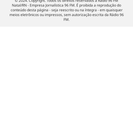
© 2024. Copyright. Todos os direitos reservados à Rádio 96 FM
Natal/RN - Empresa Jornalística 96 FM. É proibida a reprodução do
conteúdo desta página - seja reescrito ou na íntegra - em quaisquer
meios eletrônicos ou impressos, sem autorização escrita da Rádio 96
FM.