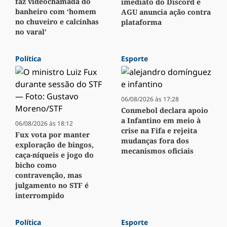
faz videochamada do
imediato do Discord e
banheiro com ‘homem
AGU anuncia ação contra
no chuveiro e calcinhas
plataforma
no varal’
Política
Esporte
06/08/2026 às 17:28
Conmebol declara apoio
a Infantino em meio à
06/08/2026 às 18:12
crise na Fifa e rejeita
Fux vota por manter
mudanças fora dos
exploração de bingos,
mecanismos oficiais
caça-níqueis e jogo do
bicho como
contravenção, mas
julgamento no STF é
interrompido
Política
Esporte