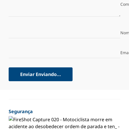
Com
Nom
Emai
Enviar
Enviando...
Segurança