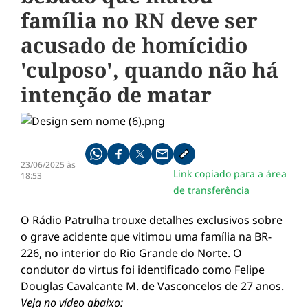
família no RN deve ser
acusado de homícidio
'culposo', quando não há
intenção de matar
Compartilhe pelo whatsapp
Compartilhar no facebook
Compartilhar no twitter
Compartilhe pelo email
Copiar link da notícia
23/06/2025 às
Link copiado para a área
18:53
de transferência
O Rádio Patrulha trouxe detalhes exclusivos sobre
o grave acidente que vitimou uma família na BR-
226, no interior do Rio Grande do Norte. O
condutor do virtus foi identificado como Felipe
Douglas Cavalcante M. de Vasconcelos de 27 anos.
Veja no vídeo abaixo: