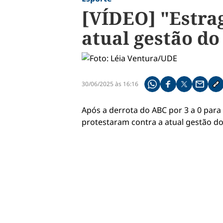
[VÍDEO] "Estra
atual gestão d
30/06/2025 às 16:16
Compartilhe pelo what
Compartilhar no f
Compartilhar 
Compart
Co
Após a derrota do ABC por 3 a 0 para
protestaram contra a atual gestão do 