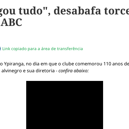
gou tudo", desabafa torc
o ABC
Link copiado para a área de transferência
sapp
acebook
no twitter
ilhe pelo email
piar link da notícia
 o Ypiranga, no dia em que o clube comemorou 110 anos de 
alvinegro e sua diretoria -
confira abaixo: