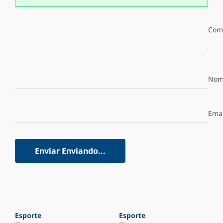
Com
Nom
Emai
Enviar
Enviando...
Esporte
Esporte