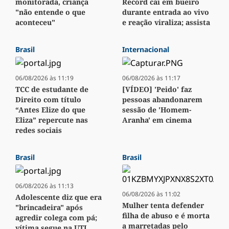
monitorada, criança
Record cai em bueiro
"não entende o que
durante entrada ao vivo
aconteceu"
e reação viraliza; assista
Brasil
Internacional
06/08/2026 às 11:19
06/08/2026 às 11:17
TCC de estudante de
[VÍDEO] 'Peido' faz
Direito com título
pessoas abandonarem
“Antes Elize do que
sessão de 'Homem-
Eliza” repercute nas
Aranha' em cinema
redes sociais
Brasil
Brasil
06/08/2026 às 11:13
06/08/2026 às 11:02
Adolescente diz que era
Mulher tenta defender
"brincadeira" após
filha de abuso e é morta
agredir colega com pá;
a marretadas pelo
vítima segue na UTI