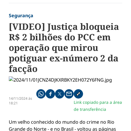
Segurança
[VIDEO] Justiça bloqueia
R$ 2 bilhões do PCC em
operação que mirou
potiguar ex-número 2 da
facção
Compartilhe pelo whatsapp
Compartilhar no facebook
Compartilhar no twitter
Compartilhe pelo email
Copiar link da notícia
14/11/2024 às
Link copiado para a área
18:21
de transferência
Um velho conhecido do mundo do crime no Rio
Grande do Norte - e no Brasil - voltou as páginas