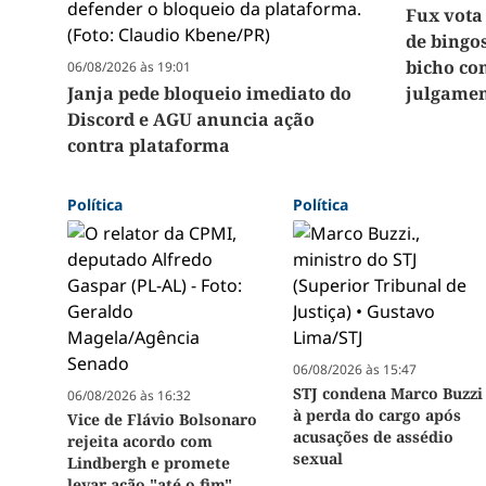
Fux vota
de bingos
bicho co
06/08/2026 às 19:01
Janja pede bloqueio imediato do
julgamen
Discord e AGU anuncia ação
contra plataforma
Política
Política
06/08/2026 às 15:47
STJ condena Marco Buzzi
06/08/2026 às 16:32
à perda do cargo após
Vice de Flávio Bolsonaro
acusações de assédio
rejeita acordo com
sexual
Lindbergh e promete
levar ação "até o fim"