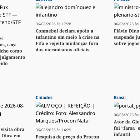
06/08/2026 às 17:28
06/08/2026 às 
Conmebol declara apoio a
Flávio Dino
Infantino em meio à crise na
suspende j
er
Fifa e rejeita mudanças fora
sobre jogos
s, caça-
dos mecanismos oficiais
bicho como
 julgamento
pido
Cidades
Brasil
06/08/2026 às 
Ator da Glo
foi "farsa" 
visita obra
06/08/2026 às 14:29
infantil
e Obra em
Pesquisa de preço do Procon