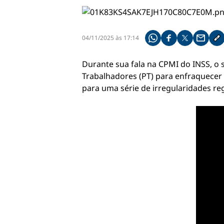
04/11/2025 às 17:14
Compartilhe pelo what
Compartilhar no f
Compartilhar 
Compart
Co
Durante sua fala na CPMI do INSS, o 
Trabalhadores (PT) para enfraquecer 
para uma série de irregularidades re