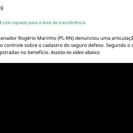
Link copiado para a área de transferência
sapp
acebook
no twitter
ilhe pelo email
piar link da notícia
senador Rogério Marinho (PL-RN) denunciou uma articulação
o controle sobre o cadastro do seguro defeso. Segundo o se
gistradas no benefício.
Assista no vídeo abaixo: