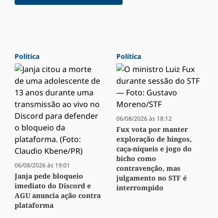
Política
Política
06/08/2026 às 18:12
Fux vota por manter
exploração de bingos,
caça-níqueis e jogo do
bicho como
06/08/2026 às 19:01
contravenção, mas
Janja pede bloqueio
julgamento no STF é
imediato do Discord e
interrompido
AGU anuncia ação contra
plataforma