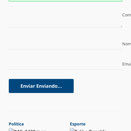
Com
Nom
Emai
Enviar
Enviando...
Política
Esporte