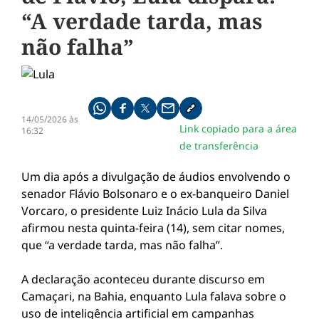
“A verdade tarda, mas
não falha”
Compartilhe pelo whatsapp
Compartilhar no facebook
Compartilhar no twitter
Compartilhe pelo email
Copiar link da notícia
14/05/2026 às
Link copiado para a área
16:32
de transferência
Um dia após a divulgação de áudios envolvendo o
senador
Flávio Bolsonaro
e o ex-banqueiro Daniel
Vorcaro, o presidente
Luiz Inácio Lula da Silva
afirmou nesta quinta-feira (14), sem citar nomes,
que “a verdade tarda, mas não falha”.
A declaração aconteceu durante discurso em
Camaçari, na Bahia, enquanto Lula falava sobre o
uso de inteligência artificial em campanhas