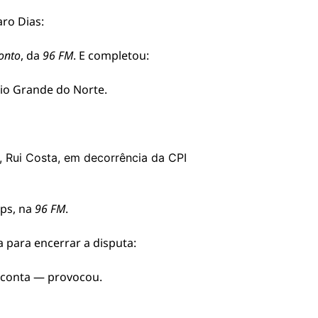
ro Dias:
onto
, da
96 FM
. E completou:
io Grande do Norte.
,
Rui Costa
, em decorrência da CPI
lps, na
96 FM
.
 para encerrar a disputa:
a conta — provocou.