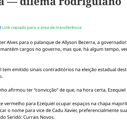
va — dilema rodriguiano
Link copiado para a área de transferência
sapp
acebook
no twitter
ilhe pelo email
piar link da notícia
ter Alves para o palanque de Allyson Bezerra, a governado
e mantém cargos no governo, mas que, há algum tempo, v
l tem emitido sinais contraditórios na eleição estadual de
o.
nho afirmou ter “convicção” de que, na hora certa, Ezequiel
te vermelho para Ezequiel ocupar espaços na chapa majorit
ar o nome para vice de Cadu Xavier, preferencialmente sua 
do Seridó: Currais Novos.