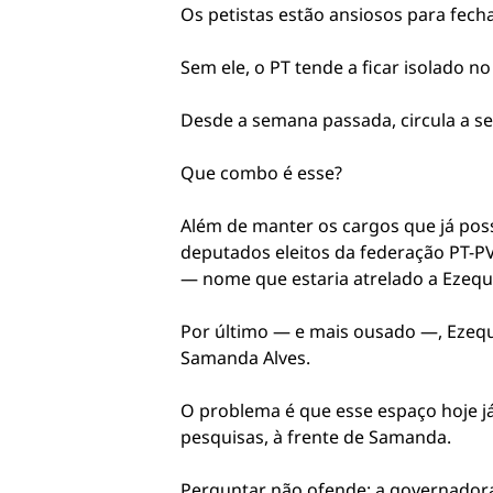
Os petistas estão ansiosos para fecha
Sem ele, o PT tende a ficar isolado n
Desde a semana passada, circula a seg
Que combo é esse?
Além de manter os cargos que já poss
deputados eleitos da federação PT-P
— nome que estaria atrelado a Ezequi
Por último — e mais ousado —, Ezequ
Samanda Alves.
O problema é que esse espaço hoje j
pesquisas, à frente de Samanda.
Perguntar não ofende: a governadora