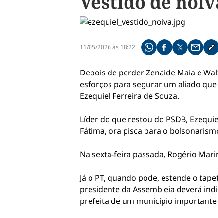
Vestido de noi
11/05/2026 às 18:22
Compartilhe pelo what
Compartilhar no f
Compartilhar 
Compart
Co
Depois de perder Zenaide Maia e Wal
esforços para segurar um aliado qu
Ezequiel Ferreira de Souza.
Líder do que restou do PSDB, Ezequie
Fátima, ora pisca para o bolsonarism
Na sexta-feira passada, Rogério Mari
Já o PT, quando pode, estende o tape
presidente da Assembleia deverá indic
prefeita de um município importante 