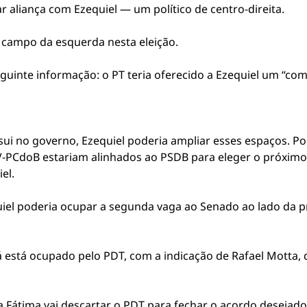
r aliança com Ezequiel — um político de centro-direita.
o campo da esquerda nesta eleição.
uinte informação: o PT teria oferecido a Ezequiel um “comb
ui no governo, Ezequiel poderia ampliar esses espaços. Pod
V-PCdoB estariam alinhados ao PSDB para eleger o próximo 
el.
iel poderia ocupar a segunda vaga ao Senado ao lado da pr
á está ocupado pelo PDT, com a indicação de Rafael Mott
 Fátima vai descartar o PDT para fechar o acordo desejad