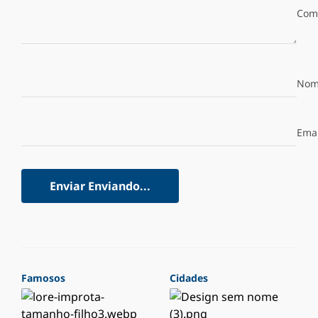
Com
Nom
Emai
Enviar
Enviando...
Famosos
Cidades