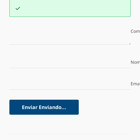
Com
Nom
Emai
Enviar
Enviando...