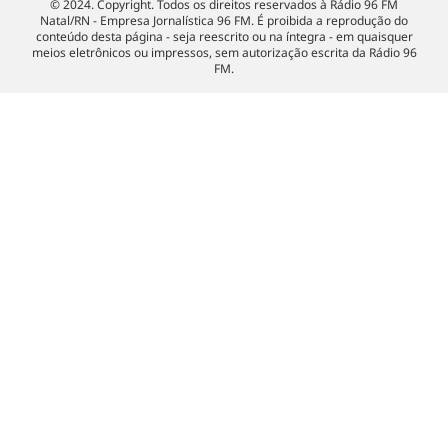
© 2024. Copyright. Todos os direitos reservados à Rádio 96 FM
Natal/RN - Empresa Jornalística 96 FM. É proibida a reprodução do
conteúdo desta página - seja reescrito ou na íntegra - em quaisquer
meios eletrônicos ou impressos, sem autorização escrita da Rádio 96
FM.