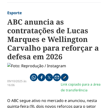
Esporte
ABC anuncia as
contratações de Lucas
Marques e Wellington
Carvalho para reforçar a
defesa em 2026
Compartilhe pelo whatsapp
Compartilhar no facebook
Compartilhar no twitter
Compartilhe pelo email
Copiar link da notícia
09/10/2025 às
Link copiado para a área
16:06
de transferência
O ABC segue ativo no mercado e anunciou, nesta
quinta-feira (9), dois novos reforços para o setor