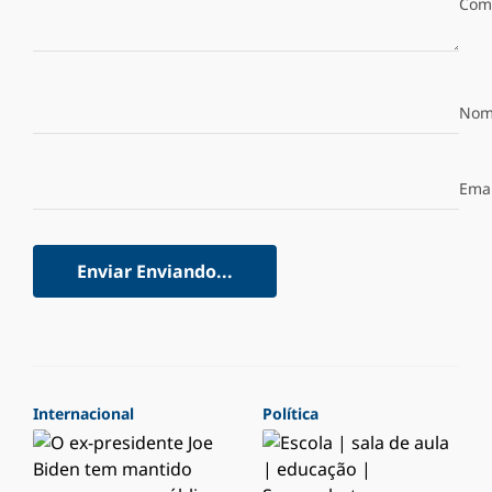
Com
Nom
Emai
Enviar
Enviando...
Internacional
Política