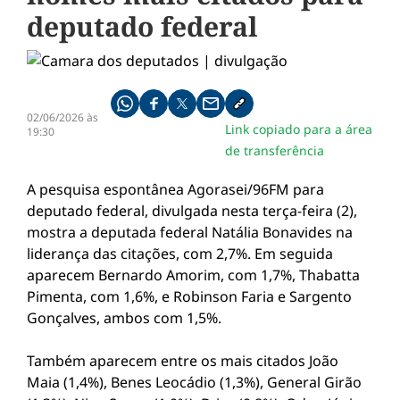
deputado federal
Compartilhe pelo whatsapp
Compartilhar no facebook
Compartilhar no twitter
Compartilhe pelo email
Copiar link da notícia
02/06/2026 às
Link copiado para a área
19:30
de transferência
A pesquisa espontânea Agorasei/96FM para
deputado federal, divulgada nesta terça-feira (2),
mostra a deputada federal Natália Bonavides na
liderança das citações, com 2,7%. Em seguida
aparecem Bernardo Amorim, com 1,7%, Thabatta
Pimenta, com 1,6%, e Robinson Faria e Sargento
Gonçalves, ambos com 1,5%.
Também aparecem entre os mais citados João
Maia (1,4%), Benes Leocádio (1,3%), General Girão