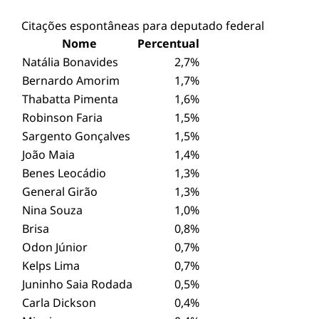
Citações espontâneas para deputado federal
Nome
Percentual
Natália Bonavides
2,7%
Bernardo Amorim
1,7%
Thabatta Pimenta
1,6%
Robinson Faria
1,5%
Sargento Gonçalves
1,5%
João Maia
1,4%
Benes Leocádio
1,3%
General Girão
1,3%
Nina Souza
1,0%
Brisa
0,8%
Odon Júnior
0,7%
Kelps Lima
0,7%
Juninho Saia Rodada
0,5%
Carla Dickson
0,4%