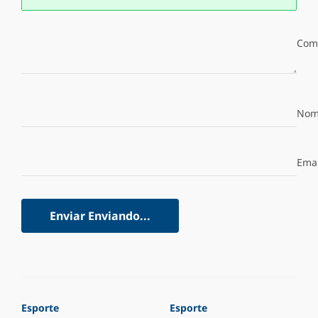
Com
Nom
Emai
Enviar
Enviando...
Esporte
Esporte