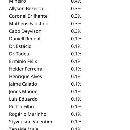
Mineiro
0,4%
Allyson Bezerra
0,3%
Coronel Brilhante
0,3%
Matheus Faustino
0,3%
Cabo Deyvison
0,3%
Daniell Rendall
0,1%
Dr. Estácio
0,1%
Dr. Tadeu
0,1%
Erminio Felix
0,1%
Heider Ferreira
0,1%
Henrique Alves
0,1%
Jaime Calado
0,1%
Jones Manoel
0,1%
Luis Eduardo
0,1%
Pedro Filho
0,1%
Rogério Marinho
0,1%
Styvenson Valentim
0,1%
Zenaide Maia
0,1%