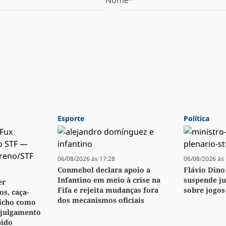
Nome
Esporte
Política
06/08/2026 às 17:28
06/08/2026 às 
Conmebol declara apoio a
Flávio Dino
Infantino em meio à crise na
suspende j
er
Fifa e rejeita mudanças fora
sobre jogos
s, caça-
dos mecanismos oficiais
bicho como
 julgamento
pido