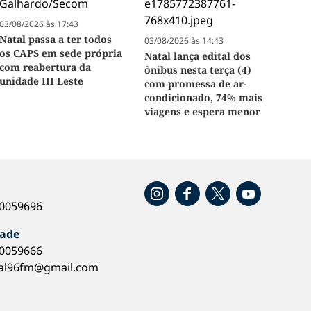
03/08/2026 às 17:43
Natal passa a ter todos
03/08/2026 às 14:43
os CAPS em sede própria
Natal lança edital dos
com reabertura da
ônibus nesta terça (4)
unidade III Leste
com promessa de ar-
condicionado, 74% mais
viagens e espera menor
o
40059696
dade
40059666
al96fm@gmail.com