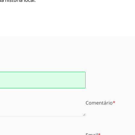
 história local.
Comentário