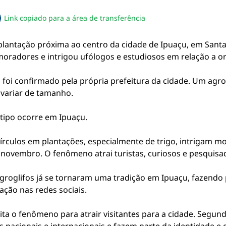
Link copiado para a área de transferência
sapp
acebook
no twitter
ilhe pelo email
piar link da notícia
plantação próxima ao centro da cidade de Ipuaçu, em Sant
 moradores e intrigou ufólogos e estudiosos em relação a o
foi confirmado pela própria prefeitura da cidade. Um agro
variar de tamanho.
tipo ocorre em Ipuaçu.
rculos em plantações, especialmente de trigo, intrigam mo
novembro. O fenômeno atrai turistas, curiosos e pesquisa
agroglifos já se tornaram uma tradição em Ipuaçu, fazendo p
ação nas redes sociais.
ita o fenômeno para atrair visitantes para a cidade. Segund