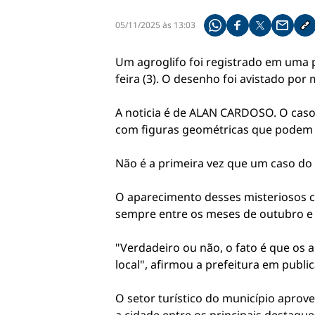
05/11/2025 às 13:03
Compartilhe pelo what
Compartilhar no f
Compartilhar 
Compart
Co
Um agroglifo foi registrado em uma 
feira (3). O desenho foi avistado por
A noticia é de ALAN CARDOSO. O caso 
com figuras geométricas que podem 
Não é a primeira vez que um caso do 
O aparecimento desses misteriosos cí
sempre entre os meses de outubro e 
"Verdadeiro ou não, o fato é que os 
local", afirmou a prefeitura em public
O setor turístico do município aprove