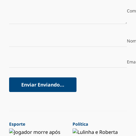
Com
Nom
Emai
Enviar
Enviando...
Esporte
Política