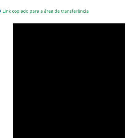
Link copiado para a área de transferência
sapp
acebook
no twitter
ilhe pelo email
piar link da notícia