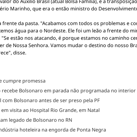
lor do Auxílio Brasil (atual Bolsa Família), e a transposiçã
rio Marinho, que era o então ministro do Desenvolviment
r à frente da pasta. "Acabamos com todos os problemas e 
mos água para o Nordeste. Ele foi um leão a frente do mini
: "Se estão nos atacando, é porque estamos no caminho cer
r de Nossa Senhora. Vamos mudar o destino do nosso Bras
ce", disse.
 e cumpre promessa
dão recebe Bolsonaro em parada não programada no interior
l com Bolsonaro antes de ser preso pela PF
 em visita ao Hospital Rio Grande, em Natal
ltam legado de Bolsonaro no RN
dústria hoteleira na engorda de Ponta Negra