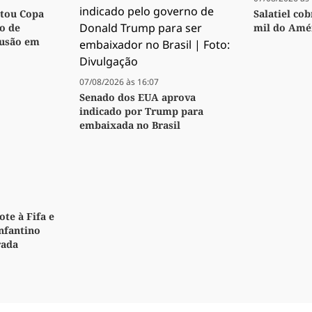
utou Copa
Salatiel co
o de
mil do Amér
fusão em
07/08/2026 às 16:07
Senado dos EUA aprova
indicado por Trump para
embaixada no Brasil
te à Fifa e
Infantino
rada