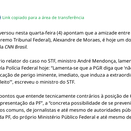
Link copiado para a área de transferência
sapp
acebook
no twitter
ilhe pelo email
piar link da notícia
rsou nesta quarta-feira (4) apontam que a amizade entre 
premo Tribunal Federal), Alexandre de Moraes, é hoje um do
da
CNN Brasil.
rio relator do caso no STF, ministro André Mendonça, lame
ela Polícia Federal hoje: “Lamenta-se que a PGR diga que ‘n
icação de perigo iminente, imediato, que induza a extraordi
eito’”, escreveu o ministro do STF.
ontos que entende tecnicamente contrários à posição de 
 representação da PF”, a “concreta possibilidade de se preven
ãos comuns, de jornalistas e até mesmo de autoridades públi
 da PF, do próprio Ministério Público Federal e até mesmo 