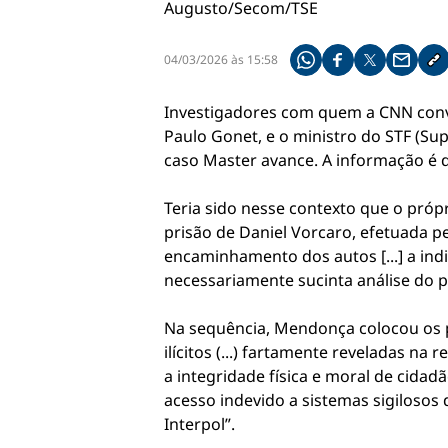
04/03/2026 às 15:58
Compartilhe pelo what
Compartilhar no f
Compartilhar 
Compart
Co
Investigadores com quem a CNN conve
Paulo Gonet, e o ministro do STF (Su
caso Master avance. A informação é 
Teria sido nesse contexto que o próp
prisão de Daniel Vorcaro, efetuada p
encaminhamento dos autos [...] a ind
necessariamente sucinta análise do pl
Na sequência, Mendonça colocou os p
ilícitos (...) fartamente reveladas na
a integridade física e moral de cidad
acesso indevido a sistemas sigilosos
Interpol”.