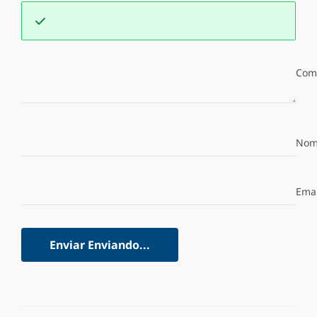
Com
Nom
Emai
Enviar
Enviando...