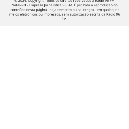
© 2024. Copyright. Todos os direitos reservados à Rádio 96 FM
Natal/RN - Empresa Jornalística 96 FM. É proibida a reprodução do
conteúdo desta página - seja reescrito ou na íntegra - em quaisquer
meios eletrônicos ou impressos, sem autorização escrita da Rádio 96
FM.