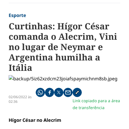
Esporte
Curtinhas: Hígor César
comanda o Alecrim, Vini
no lugar de Neymar e
Argentina humilha a
Itália
Compartilhe pelo whatsapp
Compartilhar no facebook
Compartilhar no twitter
Compartilhe pelo email
Copiar link da notícia
02/06/2022 às
Link copiado para a área
02:36
de transferência
Hígor César no Alecrim