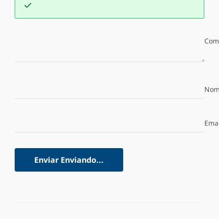
Com
Nom
Emai
Enviar
Enviando...