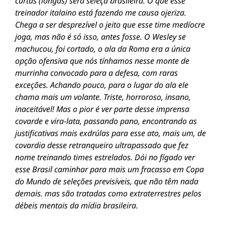
curtas (longas) será seleçã brasileira. O que esse
treinador italaino está fazendo me causa ojeriza.
Chega a ser desprezível o jeito que esse time medíocre
joga, mas não é só isso, antes fosse. O Wesley se
machucou, foi cortado, o ala da Roma era a única
opção ofensiva que nós tínhamos nesse monte de
murrinha convocado para a defesa, com raras
exceções. Achando pouco, para o lugar do ala ele
chama mais um volante. Triste, horroroso, insano,
inaceitável! Mas o pior é ver parte desse imprensa
covarde e vira-lata, passando pano, encontrando as
justificativas mais exdrúlas para esse ato, mais um, de
covardia desse retranqueiro ultrapassado que fez
nome treinando times estrelados. Dói no fígado ver
esse Brasil caminhar para mais um fracasso em Copa
do Mundo de seleções previsíveis, que não têm nada
demais. mas são tratadas como extraterrestres pelos
débeis mentais da mídia brasileira.