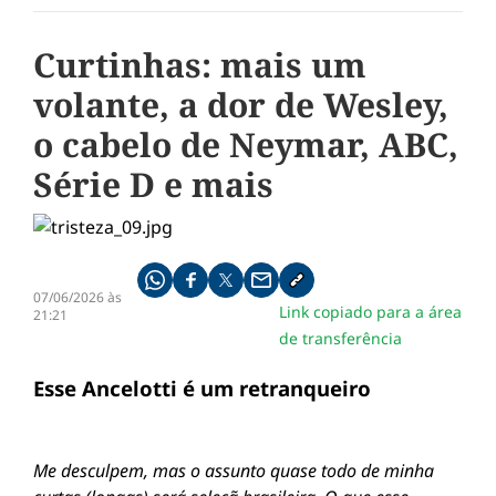
Curtinhas: mais um
volante, a dor de Wesley,
o cabelo de Neymar, ABC,
Série D e mais
Compartilhe pelo whatsapp
Compartilhar no facebook
Compartilhar no twitter
Compartilhe pelo email
Copiar link da notícia
07/06/2026 às
Link copiado para a área
21:21
de transferência
Esse Ancelotti é um retranqueiro
Me desculpem, mas o assunto quase todo de minha