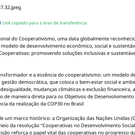
Link copiado para a área de transferência
sapp
acebook
no twitter
ilhe pelo email
piar link da notícia
cional do Cooperativismo, uma data globalmente reconhecida
 modelo de desenvolvimento econômico, social e sustentáve
 “Cooperativas: promovendo soluções inclusivas e sustentá
ansformador e a essência do cooperativismo: um modelo d
 gestão democrática, que coloca o bem-estar social e ambi
desigualdade, mudanças climáticas e exclusão financeira, 
ndo de maneira direta para os Objetivos de Desenvolvimen
cia da realização da COP30 no Brasil
um marco histórico: a Organização das Nações Unidas (
meio da resolução “Cooperativas no Desenvolvimento Social
ão reforça o papel vital das cooperativas no progresso 