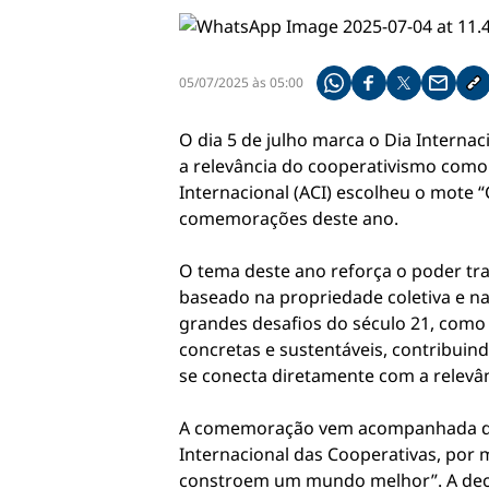
05/07/2025 às 05:00
Compartilhe pelo what
Compartilhar no f
Compartilhar 
Compart
Co
O dia 5 de julho marca o Dia Interna
a relevância do cooperativismo como
Internacional (ACI) escolheu o mote
comemorações deste ano.
O tema deste ano reforça o poder tr
baseado na propriedade coletiva e na
grandes desafios do século 21, como 
concretas e sustentáveis, contribui
se conecta diretamente com a relevân
A comemoração vem acompanhada de 
Internacional das Cooperativas, por 
constroem um mundo melhor”. A decis