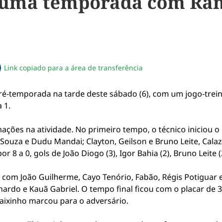
 uma temporada com Ran
Link copiado para a área de transferência
sapp
acebook
no twitter
ilhe pelo email
piar link da notícia
ré-temporada na tarde deste sábado (6), com um jogo-trein
 1.
ções na atividade. No primeiro tempo, o técnico iniciou o
Souza e Dudu Mandai; Clayton, Geilson e Bruno Leite, Calaza
r 8 a 0, gols de João Diogo (3), Igor Bahia (2), Bruno Leite (
 com João Guilherme, Cayo Tenório, Fabão, Régis Potiguar e
ardo e Kauã Gabriel. O tempo final ficou com o placar de 3 
aixinho marcou para o adversário.