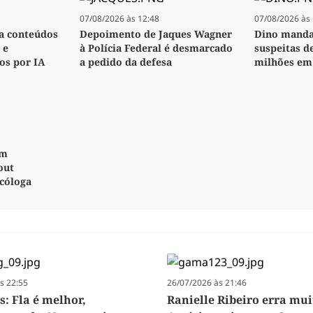
07/08/2026 às 12:48
07/08/2026 às 
za conteúdos
Depoimento de Jaques Wagner
Dino manda 
 e
à Polícia Federal é desmarcado
suspeitas d
os por IA
a pedido da defesa
milhões em
em
out
icóloga
s 22:55
26/07/2026 às 21:46
s: Fla é melhor,
Ranielle Ribeiro erra mui