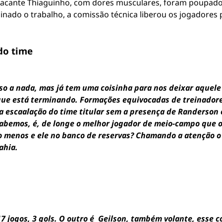
 atacante Thiaguinho, com dores musculares, foram poupado
nado o trabalho, a comissão técnica liberou os jogadores 
do time
so a nada, mas já tem uma coisinha para nos deixar aque
ue está terminando. Formações equivocadas de treinadore
a escaalação do time titular sem a presença de Randerson
abemos, é, de longe o melhor jogador de meio-campo que o
o menos e ele no banco de reservas? Chamando a atenção o
ahia.
17 jogos, 3 gols. O outro é Geilson, também volante, esse 