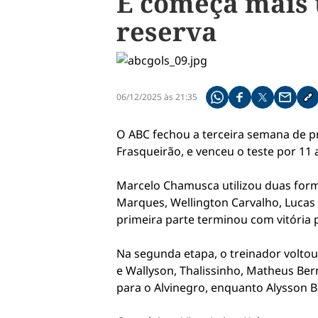
E começa mais
reserva
06/12/2025 às 21:35
Compartilhe pelo what
Compartilhar no f
Compartilhar 
Compart
Co
O ABC fechou a terceira semana de p
Frasqueirão, e venceu o teste por 11 a
Marcelo Chamusca utilizou duas forma
Marques, Wellington Carvalho, Lucas 
primeira parte terminou com vitória po
Na segunda etapa, o treinador voltou
e Wallyson, Thalissinho, Matheus Bern
para o Alvinegro, enquanto Alysson B