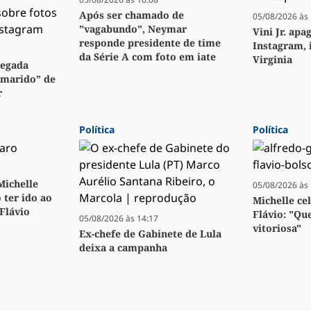
Após ser chamado de
05/08/2026 às 
"vagabundo", Neymar
Vini Jr. apa
responde presidente de time
Instagram, 
da Série A com foto em iate
Virginia
regada
“marido” de
r
Política
Política
 Michelle
05/08/2026 às 
 ter ido ao
Michelle ce
 Flávio
Flávio: "Qu
05/08/2026 às 14:17
vitoriosa"
Ex-chefe de Gabinete de Lula
deixa a campanha