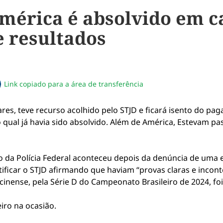
América é absolvido em c
 resultados
Link copiado para a área de transferência
sapp
acebook
no twitter
ilhe pelo email
piar link da notícia
res, teve recurso acolhido pelo STJD e ficará isento do p
 qual já havia sido absolvido. Além de América, Estevam p
ão da Polícia Federal aconteceu depois da denúncia de uma
ificar o STJD afirmando que haviam “provas claras e incont
ocinense, pela Série D do Campeonato Brasileiro de 2024, fo
iro na ocasião.