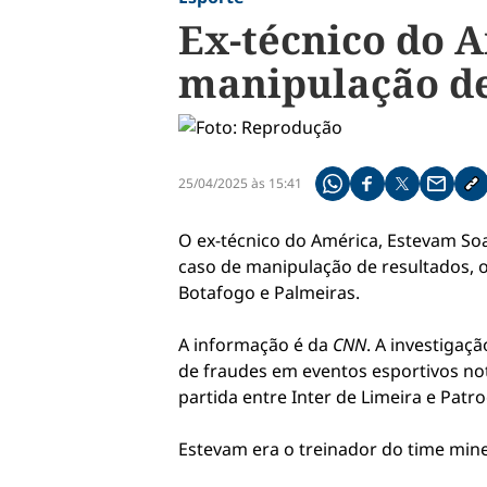
Ex-técnico do 
manipulação de
25/04/2025 às 15:41
Compartilhe pelo what
Compartilhar no f
Compartilhar 
Compart
Co
O ex-técnico do América, Estevam Soa
caso de manipulação de resultados, o
Botafogo e Palmeiras.
A informação é da
CNN
. A investigaç
de fraudes em eventos esportivos not
partida entre Inter de Limeira e Patr
Estevam era o treinador do time mine