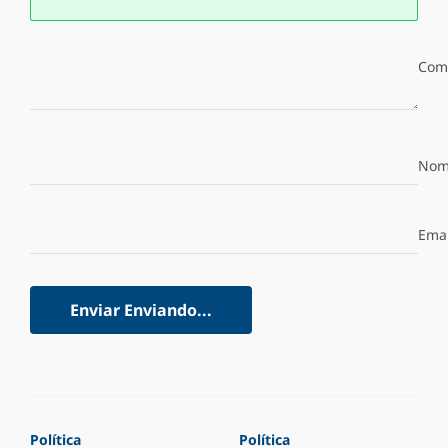
Com
Nom
Emai
Enviar
Enviando...
Política
Política