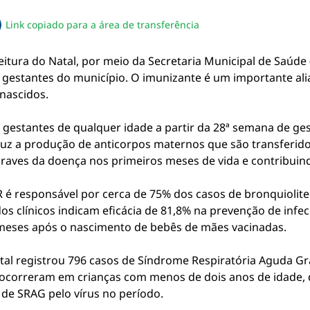
Link copiado para a área de transferência
sapp
acebook
no twitter
ilhe pelo email
piar link da notícia
efeitura do Natal, por meio da Secretaria Municipal de Saúde 
ara gestantes do município. O imunizante é um importante al
nascidos.
m gestantes de qualquer idade a partir da 28ª semana de g
duz a produção de anticorpos maternos que são transferido
raves da doença nos primeiros meses de vida e contribuind
R é responsável por cerca de 75% dos casos de bronquioli
os clínicos indicam eficácia de 81,8% na prevenção de infe
s meses após o nascimento de bebês de mães vacinadas.
tal registrou 796 casos de Síndrome Respiratória Aguda Gr
s ocorreram em crianças com menos de dois anos de idade,
de SRAG pelo vírus no período.