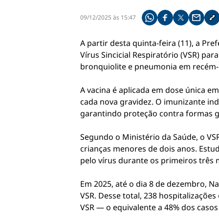
09/12/2025 às 15:47
Compartilhe pelo what
Compartilhar no f
Compartilhar 
Compart
Co
A partir desta quinta-feira (11), a Pr
Vírus Sincicial Respiratório (VSR) p
bronquiolite e pneumonia em recém-
A vacina é aplicada em dose única e
cada nova gravidez. O imunizante in
garantindo proteção contra formas g
Segundo o Ministério da Saúde, o VS
crianças menores de dois anos. Estud
pelo vírus durante os primeiros trê
Em 2025, até o dia 8 de dezembro, Na
VSR. Desse total, 238 hospitalizaçõe
VSR — o equivalente a 48% dos casos 