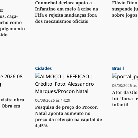
Conmebol declara apoio a
Flávio Dino
Infantino em meio à crise na
suspende j
er
Fifa e rejeita mudanças fora
sobre jogos
s, caça-
dos mecanismos oficiais
bicho como
 julgamento
pido
Cidades
Brasil
06/08/2026 às 
Ator da Glo
foi "farsa" 
visita obra
06/08/2026 às 14:29
infantil
e Obra em
Pesquisa de preço do Procon
Natal aponta aumento no
preço da refeição na capital de
4,45%