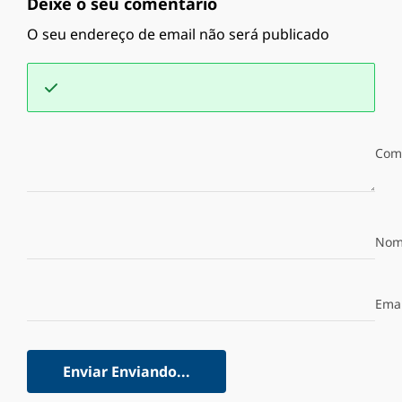
Deixe o seu comentário
O seu endereço de email não será publicado
Com
Nom
Emai
Enviar
Enviando...