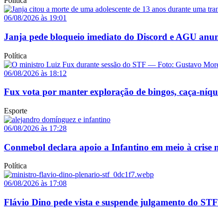
Política
06/08/2026 às 19:01
Janja pede bloqueio imediato do Discord e AGU anun
Política
06/08/2026 às 18:12
Fux vota por manter exploração de bingos, caça-níq
Esporte
06/08/2026 às 17:28
Conmebol declara apoio a Infantino em meio à crise n
Política
06/08/2026 às 17:08
Flávio Dino pede vista e suspende julgamento do STF