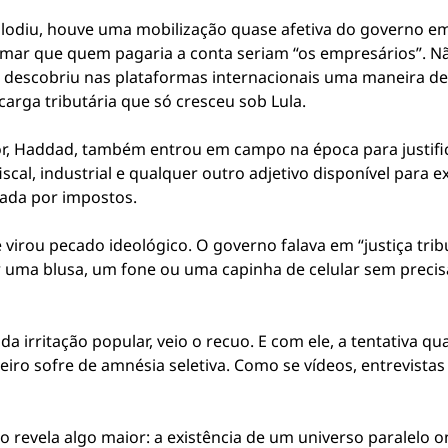
lodiu, houve uma mobilização quase afetiva do governo em
firmar que quem pagaria a conta seriam “os empresários”.
 descobriu nas plataformas internacionais uma maneira d
carga tributária que só cresceu sob Lula.
r, Haddad, também entrou em campo na época para justific
fiscal, industrial e qualquer outro adjetivo disponível para e
ada por impostos.
virou pecado ideológico. O governo falava em “justiça trib
 uma blusa, um fone ou uma capinha de celular sem preci
a irritação popular, veio o recuo. E com ele, a tentativa qua
leiro sofre de amnésia seletiva. Como se vídeos, entrevista
ódio revela algo maior: a existência de um universo paralel