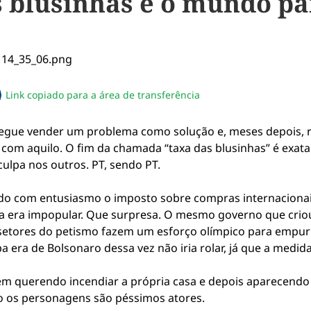
s blusinhas e o mundo pa
Link copiado para a área de transferência
sapp
acebook
no twitter
ilhe pelo email
piar link da notícia
segue vender um problema como solução e, meses depois, 
 com aquilo. O fim da chamada “taxa das blusinhas” é exata
culpa nos outros. PT, sendo PT.
o com entusiasmo o imposto sobre compras internacionais
a era impopular. Que surpresa. O mesmo governo que criou
setores do petismo fazem um esforço olímpico para empur
pa era de Bolsonaro dessa vez não iria rolar, já que a med
m querendo incendiar a própria casa e depois aparecendo
ndo os personagens são péssimos atores.