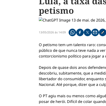
Lula, a taxa da
petismo
13/05/2026 às 14:09
Compartilhe pelo what
Compartilhar no f
Compartilhar 
Compart
Co
O petismo tem um talento raro: con
público de que nunca teve nada a ver
contorcionismo político para jogar a 
Depois de quase dois anos defendend
descobriu, subitamente, que a medid
libertador do consumidor, enquanto 
Nacional. Até porque, dizer que a cul
O PT agiu mais ou menos como algué
posar de herói. Difícil de colar qua