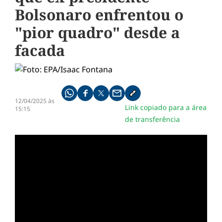
Bolsonaro enfrentou o
"pior quadro" desde a
facada
Compartilhe pelo whatsapp
Compartilhar no facebook
Compartilhar no twitter
Compartilhe pelo email
Copiar link da notícia
12/04/2025 às
Link copiado para a área
15:15
de transferência