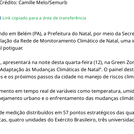
Link copiado para a área de transferência
sapp
acebook
no twitter
ilhe pelo email
piar link da notícia
o em Belém (PA), a Prefeitura do Natal, por meio da Secr
lação da Rede de Monitoramento Climático de Natal, uma i
 potiguar.
 apresentará na noite desta quarta-feira (12), na Green Zo
 Adaptação às Mudanças Climáticas de Natal”. O painel des
 e os próximos passos da cidade no manejo de riscos clim
mento em tempo real de variáveis como temperatura, umida
nejamento urbano e o enfrentamento das mudanças climáti
e medição distribuídos em 57 pontos estratégicos das quat
icas, quatro unidades do Exército Brasileiro, três universid