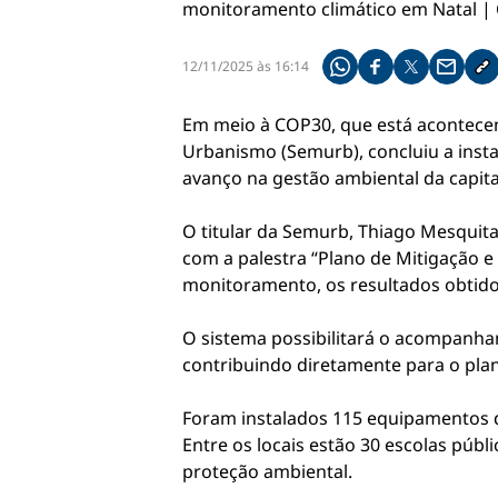
12/11/2025 às 16:14
Compartilhe pelo what
Compartilhar no f
Compartilhar 
Compart
Co
Em meio à COP30, que está acontecend
Urbanismo (Semurb), concluiu a insta
avanço na gestão ambiental da capital
O titular da Semurb, Thiago Mesquita,
com a palestra “Plano de Mitigação e
monitoramento, os resultados obtidos
O sistema possibilitará o acompanha
contribuindo diretamente para o pla
Foram instalados 115 equipamentos d
Entre os locais estão 30 escolas públ
proteção ambiental.