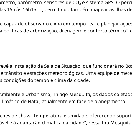
metro, barômetro, sensores de CO₂ e sistema GPS. O percu
das 15h às 16h15 —, permitindo também mapear as ilhas de
de capaz de observar o clima em tempo real e planejar açõ
nta políticas de arborização, drenagem e conforto térmico”
revê a instalação da Sala de Situação, que funcionará no 
de trânsito e estações meteorológicas. Uma equipe de meteo
 condições do tempo e clima da cidade.
 Ambiente e Urbanismo, Thiago Mesquita, os dados coleta
limático de Natal, atualmente em fase de planejamento.
ações de chuva, temperatura e umidade, oferecendo suporte
vel e à adaptação climática da cidade”, ressaltou Mesquita