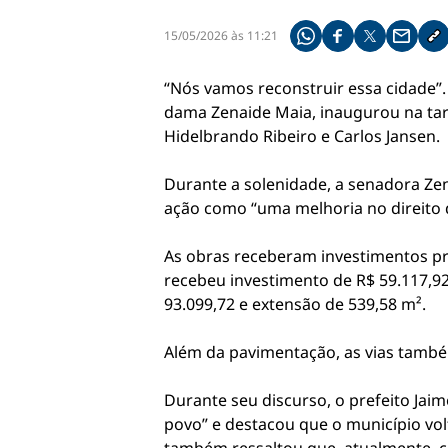
15/05/2026 às 11:21
Compartilhe pelo what
Compartilhar no f
Compartilhar 
Compart
Co
“Nós vamos reconstruir essa cidade”.
dama Zenaide Maia, inaugurou na tar
Hidelbrando Ribeiro e Carlos Jansen.
Durante a solenidade, a senadora Ze
ação como “uma melhoria no direito d
As obras receberam investimentos pr
recebeu investimento de R$ 59.117,92
93.099,72 e extensão de 539,58 m².
Além da pavimentação, as vias tamb
Durante seu discurso, o prefeito J
povo” e destacou que o município vol