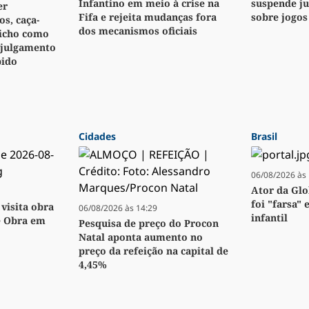
Infantino em meio à crise na
suspende j
er
Fifa e rejeita mudanças fora
sobre jogos
s, caça-
dos mecanismos oficiais
bicho como
 julgamento
pido
Cidades
Brasil
06/08/2026 às 
Ator da Glo
foi "farsa" 
visita obra
06/08/2026 às 14:29
infantil
e Obra em
Pesquisa de preço do Procon
Natal aponta aumento no
preço da refeição na capital de
4,45%