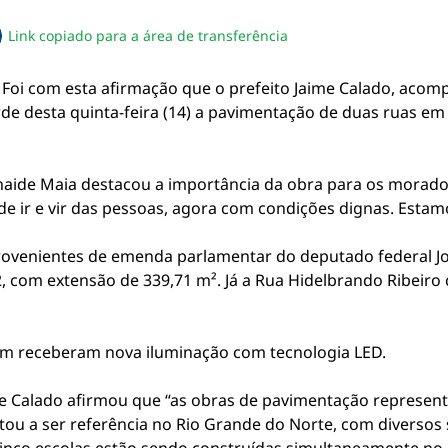
Link copiado para a área de transferência
sapp
acebook
no twitter
ilhe pelo email
piar link da notícia
 Foi com esta afirmação que o prefeito Jaime Calado, acom
de desta quinta-feira (14) a pavimentação de duas ruas em
naide Maia destacou a importância da obra para os morado
e ir e vir das pessoas, agora com condições dignas. Esta
ovenientes de emenda parlamentar do deputado federal Jo
, com extensão de 339,71 m². Já a Rua Hidelbrando Ribeir
ém receberam nova iluminação com tecnologia LED.
aime Calado afirmou que “as obras de pavimentação repres
tou a ser referência no Rio Grande do Norte, com diversos