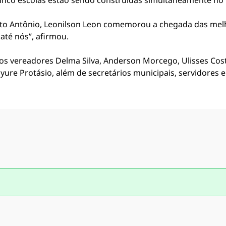
inco escolas estão sendo construídas simultaneamente no 
o Antônio, Leonilson Leon comemorou a chegada das melho
até nós”, afirmou.
 vereadores Delma Silva, Anderson Morcego, Ulisses Costa
yure Protásio, além de secretários municipais, servidores 