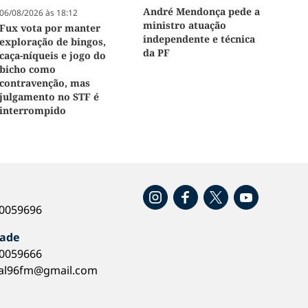
André Mendonça pede a
06/08/2026 às 18:12
ministro atuação
Fux vota por manter
independente e técnica
exploração de bingos,
da PF
caça-níqueis e jogo do
bicho como
contravenção, mas
julgamento no STF é
interrompido
o
40059696
dade
40059666
al96fm@gmail.com