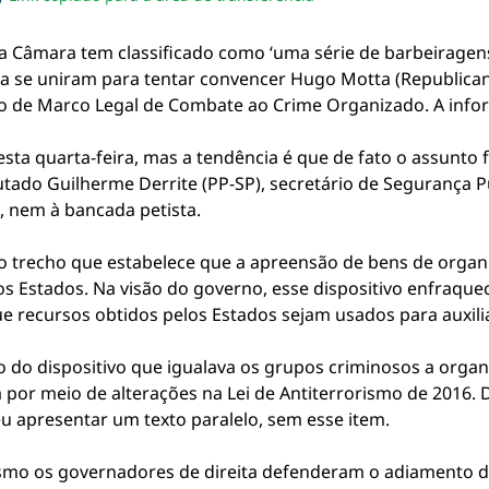
sapp
acebook
no twitter
ilhe pelo email
piar link da notícia
a Câmara tem classificado como ‘uma série de barbeiragens
ula se uniram para tentar convencer Hugo Motta (Republican
do de Marco Legal de Combate ao Crime Organizado. A inf
sta quarta-feira, mas a tendência é que de fato o assunto
utado Guilherme Derrite (PP-SP), secretário de Segurança Pú
 nem à bancada petista.
, o trecho que estabelece que a apreensão de bens de organ
s Estados. Na visão do governo, esse dispositivo enfraquec
que recursos obtidos pelos Estados sejam usados para auxilia
ão do dispositivo que igualava os grupos criminosos a organi
 por meio de alterações na Lei de Antiterrorismo de 2016. 
eu apresentar um texto paralelo, sem esse item.
o os governadores de direita defenderam o adiamento da