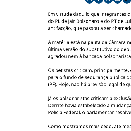
Compartilhe pelo what
Compartilhar no f
Compartilhar 
Compart
Co
Em virtude daquilo que integrantes d
do PL de Jair Bolsonaro e do PT de L
antifacção, que passou a ser chama
A matéria está na pauta da Câmara ne
última versão do substitutivo do dep
agradou nem à bancada bolsonarista,
Os petistas criticam, principalmente
para o fundo de segurança pública do
(PF). Hoje, não há previsão legal de 
Já os bolsonaristas criticam a exclus
Derrite havia estabelecido a mudança
Polícia Federal, o parlamentar resolv
Como mostramos mais cedo, até mesm