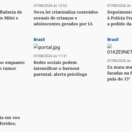
07/08/2026 às 12:52
07/08/2026 às 
fluência de
Nova lei criminaliza conteúdos
Depoimento
m Milei e
sexuais de crianças e
à Polícia F
adolescentes gerados por IA
a pedido da
Brasil
Brasil
07/08/2026 às 11:31
07/08/2026 às 
eso enquanto
Redes sociais podem
Ex mata mu
om tumor
intensificar o burnout
facadas na f
parental, alerta psicóloga
pula do 15°
ia em voo
feridos;