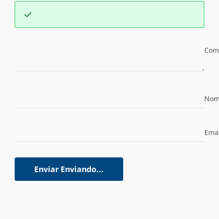
Com
Nom
Emai
Enviar
Enviando...