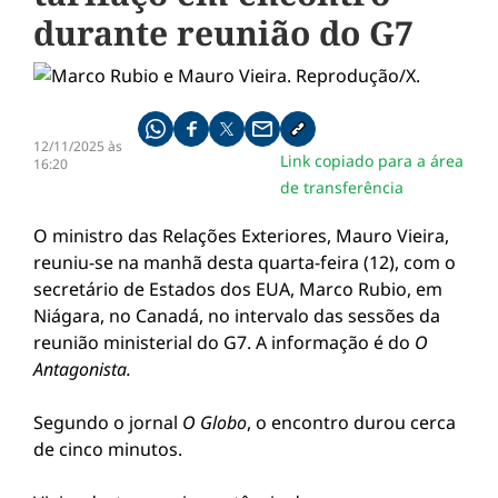
durante reunião do G7
Compartilhe pelo whatsapp
Compartilhar no facebook
Compartilhar no twitter
Compartilhe pelo email
Copiar link da notícia
12/11/2025 às
Link copiado para a área
16:20
de transferência
O ministro das Relações Exteriores, Mauro Vieira,
reuniu-se na manhã desta quarta-feira (12), com o
secretário de Estados dos EUA, Marco Rubio, em
Niágara, no Canadá, no intervalo das sessões da
reunião ministerial do G7. A informação é do
O
Antagonista.
Segundo o jornal
O Globo
, o encontro durou cerca
de cinco minutos.