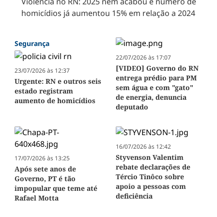
Violência no RN: 2025 nem acabou e número de
homicídios já aumentou 15% em relação a 2024
Segurança
22/07/2026 às 17:07
[VIDEO] Governo do RN
23/07/2026 às 12:37
entrega prédio para PM
Urgente: RN e outros seis
sem água e com "gato"
estado registram
de energia, denuncia
aumento de homicídios
deputado
16/07/2026 às 12:42
Styvenson Valentim
17/07/2026 às 13:25
rebate declarações de
Após sete anos de
Tércio Tinôco sobre
Governo, PT é tão
apoio a pessoas com
impopular que teme até
deficiência
Rafael Motta