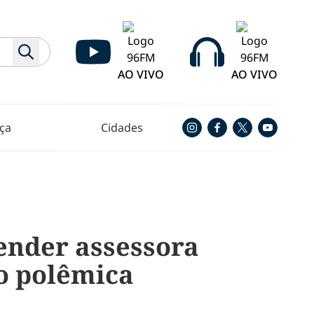
AO VIVO
AO VIVO
ça
Cidades
ender assessora
o polêmica