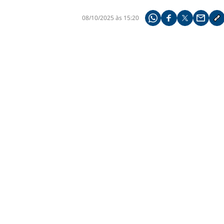
08/10/2025 às 15:20
Compartilhe pelo what
Compartilhar no f
Compartilhar 
Compart
Co