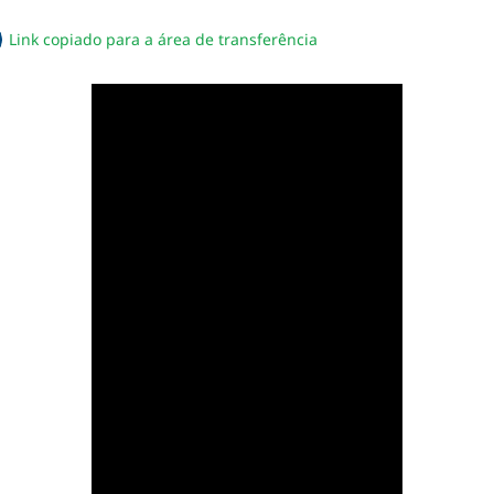
Link copiado para a área de transferência
sapp
acebook
no twitter
ilhe pelo email
piar link da notícia