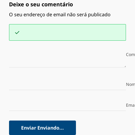
Deixe o seu comentário
O seu endereço de email não será publicado
Com
Nom
Emai
Enviar
Enviando...