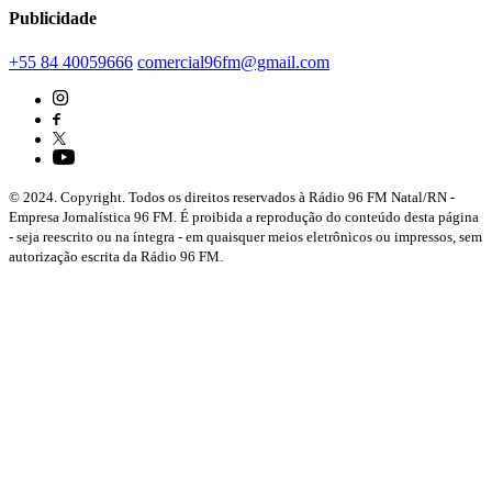
Publicidade
+55 84 40059666
comercial96fm@gmail.com
© 2024. Copyright. Todos os direitos reservados à Rádio 96 FM Natal/RN -
Empresa Jornalística 96 FM. É proibida a reprodução do conteúdo desta página
- seja reescrito ou na íntegra - em quaisquer meios eletrônicos ou impressos, sem
autorização escrita da Rádio 96 FM.