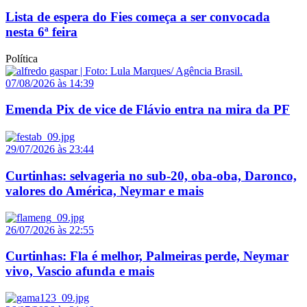
Lista de espera do Fies começa a ser convocada
nesta 6ª feira
Política
07/08/2026 às 14:39
Emenda Pix de vice de Flávio entra na mira da PF
29/07/2026 às 23:44
Curtinhas: selvageria no sub-20, oba-oba, Daronco,
valores do América, Neymar e mais
26/07/2026 às 22:55
Curtinhas: Fla é melhor, Palmeiras perde, Neymar
vivo, Vascio afunda e mais