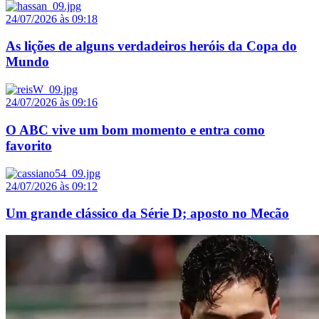
24/07/2026 às 09:18
As lições de alguns verdadeiros heróis da Copa do
Mundo
24/07/2026 às 09:16
O ABC vive um bom momento e entra como
favorito
24/07/2026 às 09:12
Um grande clássico da Série D; aposto no Mecão