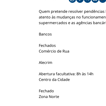
Compartilhe pelo what
Compartilhar no f
Compartilhar 
Compart
Co
Quem pretende resolver pendências ba
atento às mudanças no funcionamento
supermercados e as agências bancária
Bancos
Fechados
Comércio de Rua
Alecrim
Abertura facultativa: 8h às 14h
Centro da Cidade
Fechado
Zona Norte