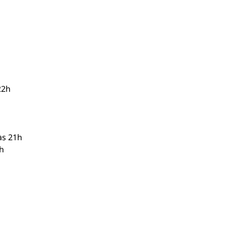
22h
às 21h
h