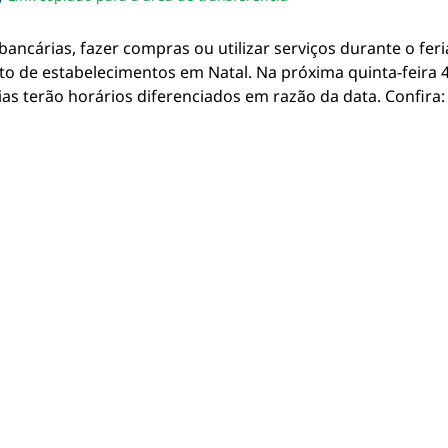
sapp
acebook
no twitter
ilhe pelo email
piar link da notícia
ncárias, fazer compras ou utilizar serviços durante o feria
 de estabelecimentos em Natal. Na próxima quinta-feira 4,
s terão horários diferenciados em razão da data. Confira: