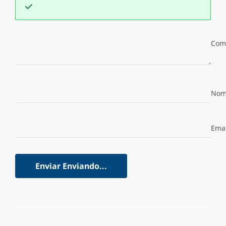
Com
Nom
Emai
Enviar
Enviando...