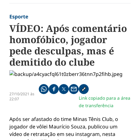
Esporte
VÍDEO: Após comentário
homofóbico, jogador
pede desculpas, mas é
demitido do clube
Compartilhe pelo whatsapp
Compartilhar no facebook
Compartilhar no twitter
Compartilhe pelo email
Copiar link da notícia
27/10/2021 às
Link copiado para a área
22:07
de transferência
Após ser afastado do time Minas Tênis Club, o
jogador de vôlei Maurício Souza, publicou um
vídeo de retratação em seu instagram, nesta