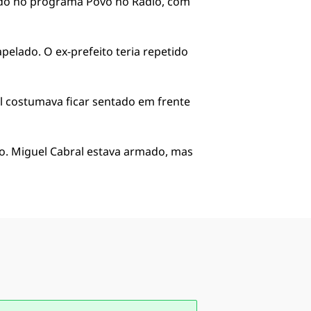
ado no programa Povo no Rádio, com
pelado. O ex-prefeito teria repetido
ral costumava ficar sentado em frente
ção. Miguel Cabral estava armado, mas