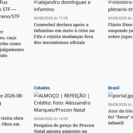
06/08/2026 às 17:28
06/08/2026 às 
Conmebol declara apoio a
Flávio Dino
Infantino em meio à crise na
suspende j
er
Fifa e rejeita mudanças fora
sobre jogos
s, caça-
dos mecanismos oficiais
bicho como
 julgamento
pido
Cidades
Brasil
06/08/2026 às 
Ator da Glo
foi "farsa" 
visita obra
06/08/2026 às 14:29
infantil
e Obra em
Pesquisa de preço do Procon
Natal aponta aumento no