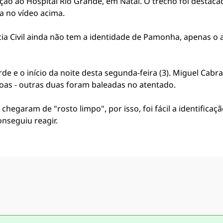
o ao Hospital Rio Grande, em Natal. O trecho foi destac
ja no vídeo acima.
ia Civil ainda não tem a identidade de Pamonha, apenas o a
.
rde e o início da noite desta segunda-feira (3). Miguel Cab
oas - outras duas foram baleadas no atentado.
hegaram de "rosto limpo", por isso, foi fácil a identifica
onseguiu reagir.