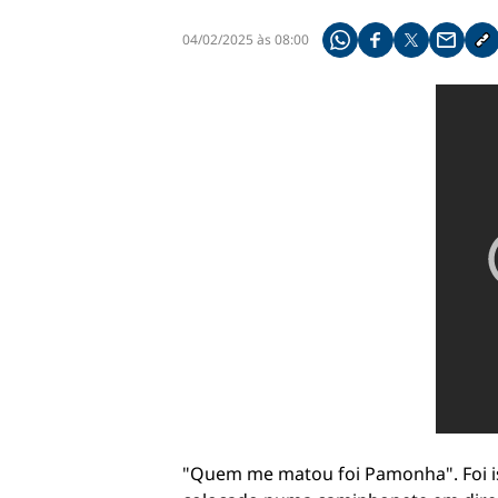
04/02/2025 às 08:00
Compartilhe pelo what
Compartilhar no f
Compartilhar 
Compart
Co
"Quem me matou foi Pamonha". Foi is