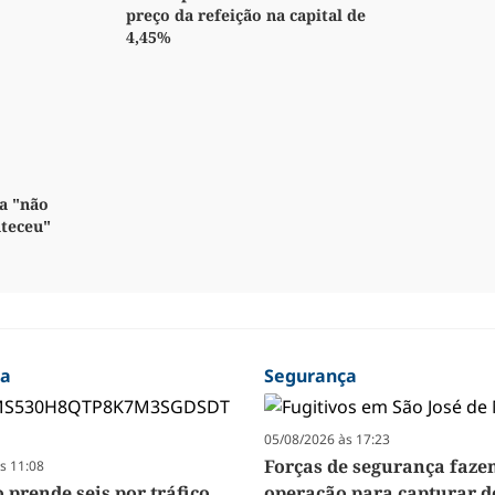
preço da refeição na capital de
4,45%
a "não
nteceu"
ça
Segurança
05/08/2026 às 17:23
Forças de segurança faz
s 11:08
 prende seis por tráfico
operação para capturar d