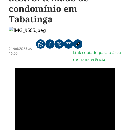
condomínio em
Tabatinga
Compartilhe pelo whatsapp
Compartilhar no facebook
Compartilhar no twitter
Compartilhe pelo email
Copiar link da notícia
21/06/2025 às
Link copiado para a área
16:05
de transferência