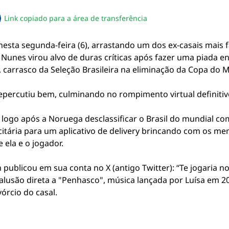
Link copiado para a área de transferência
sapp
acebook
no twitter
ilhe pelo email
piar link da notícia
nesta segunda-feira (6), arrastando um dos ex-casais mais 
unes virou alvo de duras críticas após fazer uma piada en
, carrasco da Seleção Brasileira na eliminação da Copa do
repercutiu bem, culminando no rompimento virtual definitiv
ogo após a Noruega desclassificar o Brasil do mundial com
tária para um aplicativo de delivery brincando com os me
ela e o jogador.
publicou em sua conta no X (antigo Twitter): “Te jogaria
 alusão direta a "Penhasco", música lançada por Luísa em 20
órcio do casal.