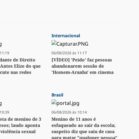
Internacional
11:19
06/08/2026 às 11:17
dante de Direito
[VÍDEO] 'Peido' faz pessoas
“Antes Elize do que
abandonarem sessão de
rcute nas redes
'Homem-Aranha' em cinema
Brasil
10:39
06/08/2026 às 10:14
sta de menino de 3
Menino de 11 anos é
esos; laudo aponta
esfaqueado ao sair da escola;
 violência sexual
suspeito diz que saiu de casa
para matar "qualquer pessoa"