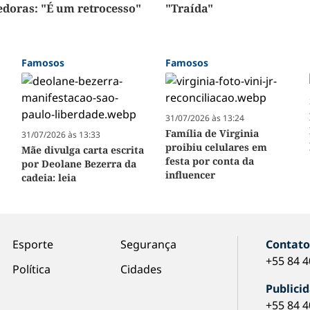
doras: "É um retrocesso"
"Traída"
Famosos
Famosos
31/07/2026 às 13:24
Família de Virginia
31/07/2026 às 13:33
proibiu celulares em
Mãe divulga carta escrita
festa por conta da
por Deolane Bezerra da
influencer
cadeia: leia
Esporte
Segurança
Contat
+55 84 
Política
Cidades
Publici
+55 84 