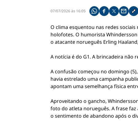
07/07/2026 às 16:05
Compartilhe pelo what
Compartilhar no f
Compartilhar 
Compart
Co
O clima esquentou nas redes sociais 
holofotes. O humorista Whindersson N
o atacante norueguês Erling Haaland
A notícia é do G1. A brincadeira não 
A confusão começou no domingo (5), l
havia estrelado uma campanha publici
apontam uma semelhança física entre 
Aproveitando o gancho, Whindersson 
foto do atleta norueguês. A frase faz
o sentimento de abandono após o div