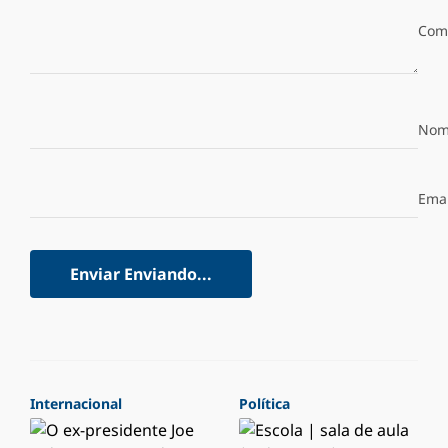
Com
Nom
Emai
Enviar
Enviando...
Internacional
Política