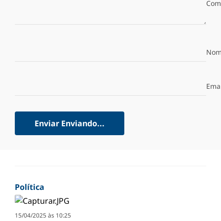
Com
Nom
Emai
Enviar
Enviando...
Política
15/04/2025 às 10:25