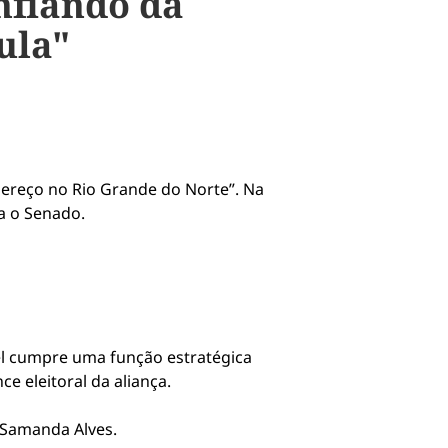
nfiando da
ula"
ereço no Rio Grande do Norte”. Na
a o Senado.
el cumpre uma função estratégica
e eleitoral da aliança.
 Samanda Alves.