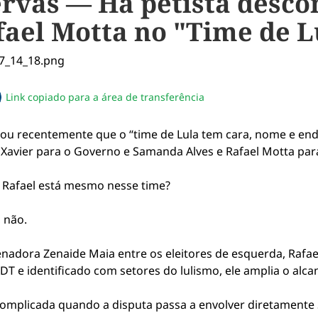
ervas — Há petista desco
fael Motta no "Time de L
Link copiado para a área de transferência
sapp
acebook
no twitter
ilhe pelo email
piar link da notícia
ou recentemente que o “time de Lula tem cara, nome e end
Xavier para o Governo e Samanda Alves e Rafael Motta par
: Rafael está mesmo nesse time?
 não.
enadora Zenaide Maia entre os eleitores de esquerda, Rafa
T e identificado com setores do lulismo, ele amplia o alcanc
 complicada quando a disputa passa a envolver diretamente