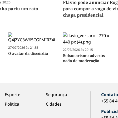
Flávio pode anunciar Rog
s 20:20
ha pariu um rato
para compor a vaga de vi
chapa presidencial
27/07/2026 às 21:35
22/07/2026 às 20:15
O avatar da discórdia
Bolsonarismo adverte:
nada de moderação
Esporte
Segurança
Contat
+55 84 
Política
Cidades
Publici
+55 84 