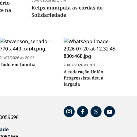
30/07/2026 às 21:14
ério
Kelps manipula as cordas do
ce na
Solidariedade
21/07/2026 às 20:06
Tudo em família
20/07/2026 às 20:03
A federação União
Progressista deu a
largada
o
40059696
dade
40059666