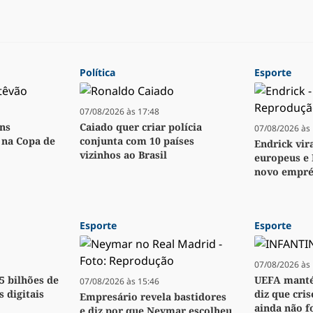
Política
Esporte
07/08/2026 às 17:48
ens
Caiado quer criar polícia
07/08/2026 às 
o na Copa de
conjunta com 10 países
Endrick vir
vizinhos ao Brasil
europeus e 
novo empré
Esporte
Esporte
07/08/2026 às 
,5 bilhões de
UEFA manté
07/08/2026 às 15:46
s digitais
diz que cri
Empresário revela bastidores
ainda não f
e diz por que Neymar escolheu