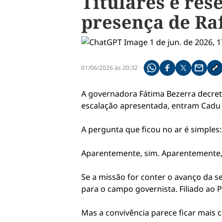
Titulares e res
presença de Ra
01/06/2026 às 20:32
Compartilhe pelo what
Compartilhar no f
Compartilhar 
Compart
Co
A governadora Fátima Bezerra decret
escalação apresentada, entram Cadu 
A pergunta que ficou no ar é simples
Aparentemente, sim. Aparentemente,
Se a missão for conter o avanço da s
para o campo governista. Filiado ao PD
Mas a convivência parece ficar mais