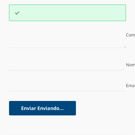
Com
Nom
Emai
Enviar
Enviando...