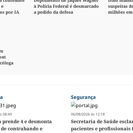
za conteúdos
Depoimento de Jaques Wagner
Dino manda 
 e
à Polícia Federal é desmarcado
suspeitas d
os por IA
a pedido da defesa
milhões em
em
out
icóloga
ça
Segurança
s 08:49
06/08/2026 às 12:18
 prende 4 e desmonta
Secretaria de Saúde escla
de contrabando e
pacientes e profissionais