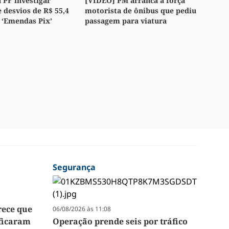
PF investigar
[VÍDEO] PM arranca à força
e desvios de R$ 55,4
motorista de ônibus que pediu
 ‘Emendas Pix’
passagem para viatura
Segurança
rece que
06/08/2026 às 11:08
 ficaram
Operação prende seis por tráfico