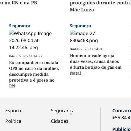
m no RN e na PB
protegidos durante confr
Mãe Luíza
Segurança
Segurança
04/08/2026 às 14:20
Homem invade igreja
04/08/2026 às 14:27
duas vezes, causa danos
Ex-companheiro instala
e furta botijão de gás em
GPS no carro da mulher,
Natal
descumpre medida
protetiva e é preso no
RN
Esporte
Segurança
Contat
+55 84 
Política
Cidades
Publici