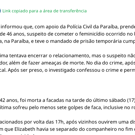
Link copiado para a área de transferência
sapp
acebook
no twitter
ilhe pelo email
piar link da notícia
e informou que, com apoio da Polícia Civil da Paraíba, pren
 de 46 anos, suspeito de cometer o feminicídio ocorrido n
ea, na Paraíba, e teve o mandado de prisão temporária cump
tima tentava encerrar o relacionamento, mas o suspeito nã
r, além de fazer ameaças de morte. No dia do crime, após
ocal. Após ser preso, o investigado confessou o crime e per
42 anos, foi morta a facadas na tarde do último sábado (17)
 vítima sofreu pelo menos sete golpes de faca, inclusive no r
 acionados por volta das 17h, após vizinhos ouvirem uma di
ram que Elizabeth havia se separado do companheiro no fim