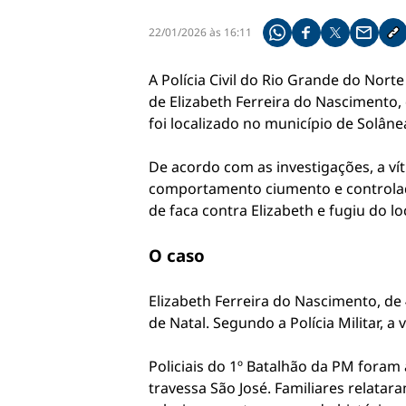
22/01/2026 às 16:11
Compartilhe pelo what
Compartilhar no f
Compartilhar 
Compart
Co
A Polícia Civil do Rio Grande do Nort
de Elizabeth Ferreira do Nascimento,
foi localizado no município de Solân
De acordo com as investigações, a ví
comportamento ciumento e controlado
de faca contra Elizabeth e fugiu do l
O caso
Elizabeth Ferreira do Nascimento, de 
de Natal. Segundo a Polícia Militar, a
Policiais do 1º Batalhão da PM foram
travessa São José. Familiares relata